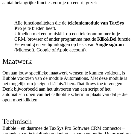
aantal belangrijke functies voor je op een rij gezet:
Alle functionaliteiten die de
telefoniemodule van TaxSys
Pro
je te bieden heeft.
Uitbellen met één muisklik op een telefoonnummer in je
CRM, browser of ander programma met de
Klik&Bel
functie.
Eenvoudig en veilig inloggen op basis van
Single sign-on
(Microsoft, Google of Apple account).
Maatwerk
Om aan jouw specifieke maatwerk wensen te kunnen voldoen, is
Bubble voorzien van de module Automations. Met deze module is
het mogelijk om je eigen If-This-Then-That flows toe te voegen.
Denk bijvoorbeeld aan het uitvoeren van een script of het
automatisch open van het callnotitie scherm in plaats van dat je die
open moet klikken.
Technisch
Bubble – en daarmee de TaxSys Pro Software CRM connector –
koppelen aan je telefonieomgeving is zeer eenvoudig. De procedure