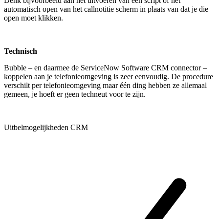
Denk bijvoorbeeld aan het uitvoeren van een script of het
automatisch open van het callnotitie scherm in plaats van dat je die
open moet klikken.
Technisch
Bubble – en daarmee de ServiceNow Software CRM connector –
koppelen aan je telefonieomgeving is zeer eenvoudig. De procedure
verschilt per telefonieomgeving maar één ding hebben ze allemaal
gemeen, je hoeft er geen techneut voor te zijn.
Uitbelmogelijkheden CRM