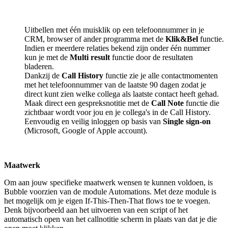
Uitbellen met één muisklik op een telefoonnummer in je
CRM, browser of ander programma met de
Klik&Bel
functie.
Indien er meerdere relaties bekend zijn onder één nummer
kun je met de
Multi result
functie door de resultaten
bladeren.
Dankzij de
Call History
functie zie je alle contactmomenten
met het telefoonnummer van de laatste 90 dagen zodat je
direct kunt zien welke collega als laatste contact heeft gehad.
Maak direct een gespreksnotitie met de
Call Note
functie die
zichtbaar wordt voor jou en je collega's in de Call History.
Eenvoudig en veilig inloggen op basis van
Single sign-on
(Microsoft, Google of Apple account).
Maatwerk
Om aan jouw specifieke maatwerk wensen te kunnen voldoen, is
Bubble voorzien van de module Automations. Met deze module is
het mogelijk om je eigen If-This-Then-That flows toe te voegen.
Denk bijvoorbeeld aan het uitvoeren van een script of het
automatisch open van het callnotitie scherm in plaats van dat je die