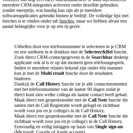
meerdere CRM-integraties activeren onder dezelfde gebruiker,
zonder meerprijs, wat handig kan zijn als je meerdere
softwareapplicaties gebruikt binnen je bedrijf. De volledige lijst met
functies is te vinden onder tab
functies
, maar we hebben alvast een
aantal belangrijke voor je op een rij gezet:
Uitbellen door een telefoonnummer te selecteren in je CRM
en een sneltoets in te drukken met de
Selecteer&Bel
functie.
Zoek direct CRM-contactgegevens in de
Searchbar
desktop
applicatie ook al is er op dat moment geen telefoongesprek.
Indien er meerdere relaties bekend zijn onder één nummer
kun je met de
Multi result
functie door de resultaten
bladeren.
Dankzij de
Call History
functie zie je alle contactmomenten
met het telefoonnummer van de laatste 90 dagen zodat je
direct kunt zien welke collega als laatste contact heeft gehad.
Maak direct een gespreksnotitie met de
Call Note
functie die
samen met de Call Registratie wordt gelogd en zichtbaar
wordt voor jou en je collega's in de Call History.
Maak direct een gespreksnotitie met de
Call Note
functie die
zichtbaar wordt voor jou en je collega's in de Call History.
Eenvoudig en veilig inloggen op basis van
Single sign-on
(Microsoft, Google of Apple account).