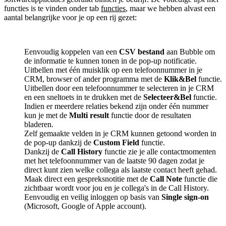
functies is te vinden onder tab
functies
, maar we hebben alvast een
aantal belangrijke voor je op een rij gezet:
Eenvoudig koppelen van een
CSV bestand
aan Bubble om
de informatie te kunnen tonen in de pop-up notificatie.
Uitbellen met één muisklik op een telefoonnummer in je
CRM, browser of ander programma met de
Klik&Bel
functie.
Uitbellen door een telefoonnummer te selecteren in je CRM
en een sneltoets in te drukken met de
Selecteer&Bel
functie.
Indien er meerdere relaties bekend zijn onder één nummer
kun je met de
Multi result
functie door de resultaten
bladeren.
Zelf gemaakte velden in je CRM kunnen getoond worden in
de pop-up dankzij de
Custom Field
functie.
Dankzij de
Call History
functie zie je alle contactmomenten
met het telefoonnummer van de laatste 90 dagen zodat je
direct kunt zien welke collega als laatste contact heeft gehad.
Maak direct een gespreksnotitie met de
Call Note
functie die
zichtbaar wordt voor jou en je collega's in de Call History.
Eenvoudig en veilig inloggen op basis van
Single sign-on
(Microsoft, Google of Apple account).