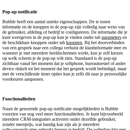
Pop-up notificatie
Bubble heeft een aantal unieke eigenschappen. De te tonen
informatie en de knoppen in de pop-up zijn volledig naar wens van
de gebruiker, afdeling of bedrijf te configureren. De informatie die je
kunt weergeven in de pop-up kun je vinden onder tab
parameters
en
de beschikbare knoppen onder tab
knoppen
. Bij het doorverbinden
van een gesprek naar een collega verhuist de klantinformatie mee en
wanneer je met meerdere beeldschermen werkt, kun je zelf kiezen
op welk scherm je de pop-up wilt zien. Standaard is de pop-up
zichtbaar vanaf het moment dat je softphone, bureautoestel of ander
device rinkelt tot het moment dat het gesprek wordt beëindigd, maar
met de verschillende timer opties kun je zelfs dit naar je persoonlijke
voorkeuren aanpassen.
Functionaliteiten
Naast de genoemde pop-up notificatie mogelijkheden is Bubble
voorzien van nog veel meer functionaliteiten. Je kunt bijvoorbeeld
meerdere CRM-integraties activeren onder dezelfde gebruiker,
zonder meerprijs, wat handig kan zijn als je meerdere
softwareapplicaties gebruikt binnen je bedrijf. De volledige lijst met