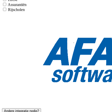
Assurantiën
Rijscholen
Andere integratie nodig?